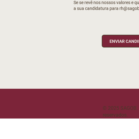
Se se revê nos nossos valores e q
a sua candidatura para rh@sagob
ENVIAR CAND
© 2025 SAGOB. T
reservados.