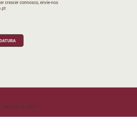
uer crescer connosco, envie-nos
.pt
IDATURA
odos os direitos